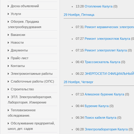
Доска объявлений
13:28
Отопление Калуга
(0)
Услуги
29 Ноября, Пятница
Обогрев. Продажа
электрооборудования
07:31
Ремонт керамических электропл
Вакансии
07:27
Ремонт электрокотлов Калуга
(0
Новости
Документы
07:15
Ремонт электроплит Калуга
(0)
Прайс-лист
06:43
Трассоискатель Калуга
(0)
Контакты
Электромонтажные работы
06:22
ЭНЕРГОСЕТИ ОФИЦИАЛЬНЫЙ
Слаботочные работы (ОПС)
28 Ноября, Четверг
Строительство
07:13
Алмазное бурение Калуга
(0)
ЭТЛ. Электролаборатория.
Лаборотория. Измерение
06:44
Бурение Калуга
(0)
Тепловизионное
обследование.
06:34
Поиск кабеля Калуга
(0)
Обслуживание предприятий,
школ, дет. садов
06:28
Электролаборатория Калуга
(0)