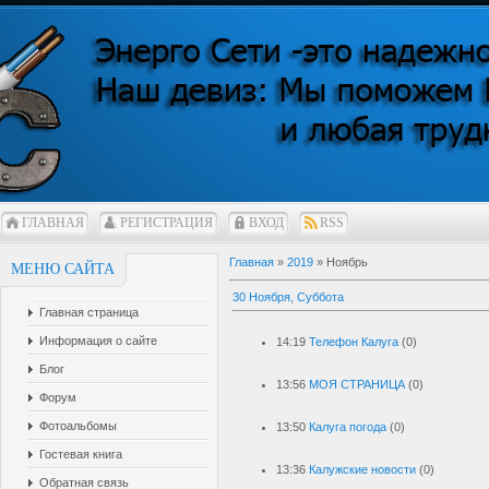
ГЛАВНАЯ
РЕГИСТРАЦИЯ
ВХОД
RSS
Главная
»
2019
»
Ноябрь
МЕНЮ САЙТА
30 Ноября, Суббота
Главная страница
Информация о сайте
14:19
Телефон Калуга
(0)
Блог
13:56
МОЯ СТРАНИЦА
(0)
Форум
Фотоальбомы
13:50
Калуга погода
(0)
Гостевая книга
13:36
Калужские новости
(0)
Обратная связь