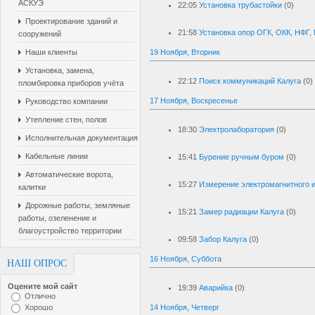
АСКУЭ
22:05
Установка трубастойки
(0)
Проектирование зданий и
21:58
Установка опор ОГК, ОКК, НФГ,
сооружений
Наши клиенты
19 Ноября, Вторник
Установка, замена,
22:12
Поиск коммуникаций Калуга
(0)
пломбировка приборов учёта
17 Ноября, Воскресенье
Руководство компании
Утепление стен, полов
18:30
Электролаборатория
(0)
Исполнительная документация
Кабельные линии
15:41
Бурение ручным буром
(0)
Автоматические ворота,
15:27
Измерение электромагнитного 
калитки
Дорожные работы, земляные
15:21
Замер радиации Калуга
(0)
работы, озеленение и
благоустройство территории
09:58
Забор Калуга
(0)
16 Ноября, Суббота
НАШ ОПРОС
Оцените мой сайт
19:39
Аварийка
(0)
Отлично
Хорошо
14 Ноября, Четверг