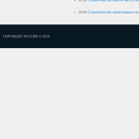
19:12
Строительство крытой автостоя
18:54
Строительство малоэтажных м
COPYRIGHT MYCORP © 2026