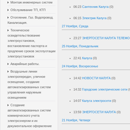
Монтаж инженерных систем
06:23
Сантехник Калуга
(0)
Обслуживание ТП, КТП
Отопление. Газ. Водопровод.
06:15
Электрик Калуга
(0)
Канализация.
27 Ноября, Среда
Техническое
освидетельствование
23:27
ЭНЕРГОСЕТИ КАЛУГА ТЕЛЕФ
электроустановок,
востановление паспорта и
25 Ноября, Понедельник
продление сроков эксплуотации
электроустановок
22:41
Калуга
(0)
Аварийные работы.
24 Ноября, Воскресенье
Воздушные линии
электропередач, уличное
14:42
НОВОСТИ КАЛУГА
(0)
освещение, создание
автоматизированных систем
14:32
Городские электрические сети
(
управления наружным
освещением
14:07
Калуга электросети
(0)
Создание
автоматизированных систем
13:59
ЭНЕРГОСЕТИ КАЛУГА
(0)
коммерческого учета
21 Ноября, Четверг
электроэнергии и их
документальное оформление