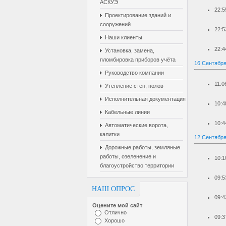
АСКУЭ
22:5
Проектирование зданий и
сооружений
22:5
Наши клиенты
22:4
Установка, замена,
пломбировка приборов учёта
16 Сентября
Руководство компании
11:0
Утепление стен, полов
Исполнительная документация
10:4
Кабельные линии
10:4
Автоматические ворота,
калитки
12 Сентября
Дорожные работы, земляные
работы, озеленение и
10:1
благоустройство территории
09:5
НАШ ОПРОС
09:4
Оцените мой сайт
Отлично
09:3
Хорошо