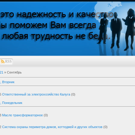
RSS
21
»
Сентябрь
, Вторник
6
Ответственный за электрохозяйство Калуга
(0)
, Понедельник
3
Масло трансформаторное
(0)
2
Система охраны периметра домов, коттеджей и других объектов
(0)