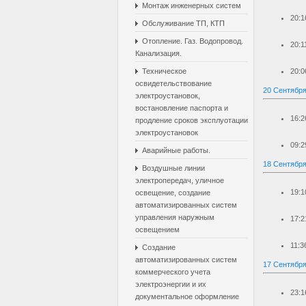
Монтаж инженерных систем
20:1
Обслуживание ТП, КТП
Отопление. Газ. Водопровод.
20:1
Канализация.
Техническое
20:0
освидетельствование
20 Сентября
электроустановок,
востановление паспорта и
16:2
продление сроков эксплуотации
электроустановок
09:2
Аварийные работы.
18 Сентября
Воздушные линии
электропередач, уличное
19:1
освещение, создание
автоматизированных систем
управления наружным
17:2
освещением
11:3
Создание
автоматизированных систем
17 Сентября
коммерческого учета
электроэнергии и их
23:1
документальное оформление