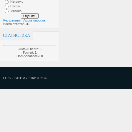
Неплохо
Плохо
Ужасно
Результаты
|
Архив опросов
Всего ответов:
41
СТАТИСТИКА
Онлайн всего:
1
Гостей:
1
Пользователей:
0
COPYRIGHT MYCORP © 2026