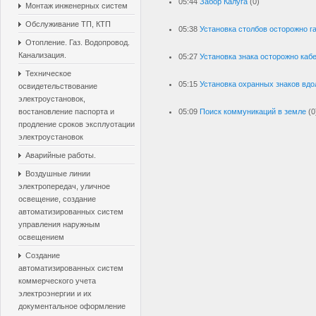
05:44
Забор Калуга
(0)
Монтаж инженерных систем
Обслуживание ТП, КТП
05:38
Установка столбов осторожно г
Отопление. Газ. Водопровод.
Канализация.
05:27
Установка знака осторожно каб
Техническое
05:15
Установка охранных знаков вдо
освидетельствование
электроустановок,
востановление паспорта и
05:09
Поиск коммуникаций в земле
(0
продление сроков эксплуотации
электроустановок
Аварийные работы.
Воздушные линии
электропередач, уличное
освещение, создание
автоматизированных систем
управления наружным
освещением
Создание
автоматизированных систем
коммерческого учета
электроэнергии и их
документальное оформление