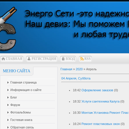
ГЛАВНАЯ
РЕГИСТРАЦИЯ
ВХОД
RSS
Главная
»
2020
»
Апрель
МЕНЮ САЙТА
04 Апреля, Суббота
Главная страница
Информация о сайте
18:42
Оформление заказов
(0)
Блог
18:32
Услуги сантехника Калуга
(0)
Форум
Фотоальбомы
16:30
Монтаж Установка Ремонт Пла
Гостевая книга
16:24
Ремонт пластиковых окон
(0)
Обратная связь