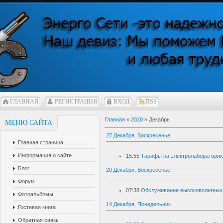
ГЛАВНАЯ
РЕГИСТРАЦИЯ
ВХОД
RSS
Главная
»
2020
»
Декабрь
МЕНЮ САЙТА
27 Декабря, Воскресенье
Главная страница
Информация о сайте
15:55
Тарифы на электролабораторию
Блог
20 Декабря, Воскресенье
Форум
07:38
Обслуживание высоковольтных 
Фотоальбомы
14 Декабря, Понедельник
Гостевая книга
Обратная связь