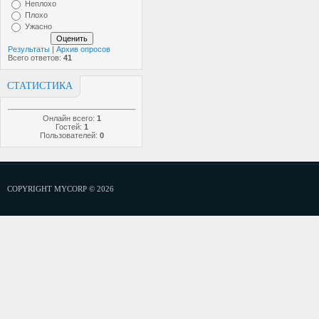
Неплохо
Плохо
Ужасно
Результаты
|
Архив опросов
Всего ответов:
41
СТАТИСТИКА
Онлайн всего:
1
Гостей:
1
Пользователей:
0
COPYRIGHT MYCORP © 2026