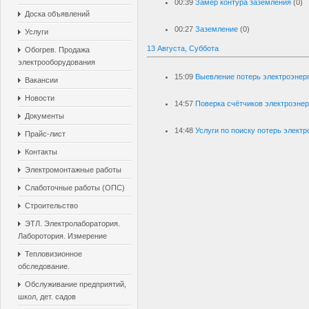
00:39
Замер контура заземления
(0)
Доска объявлений
00:27
Заземление
(0)
Услуги
13 Августа, Суббота
Обогрев. Продажа
электрооборудования
15:09
Выевление потерь электроэнер
Вакансии
Новости
14:57
Поверка счётчиков электроэнер
Документы
14:48
Услуги по поиску потерь электр
Прайс-лист
Контакты
Электромонтажные работы
Слаботочные работы (ОПС)
Строительство
ЭТЛ. Электролаборатория.
Лаборотория. Измерение
Тепловизионное
обследование.
Обслуживание предприятий,
школ, дет. садов