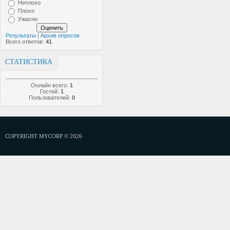
Неплохо
Плохо
Ужасно
Результаты
|
Архив опросов
Всего ответов:
41
СТАТИСТИКА
Онлайн всего:
1
Гостей:
1
Пользователей:
0
COPYRIGHT MYCORP © 2026