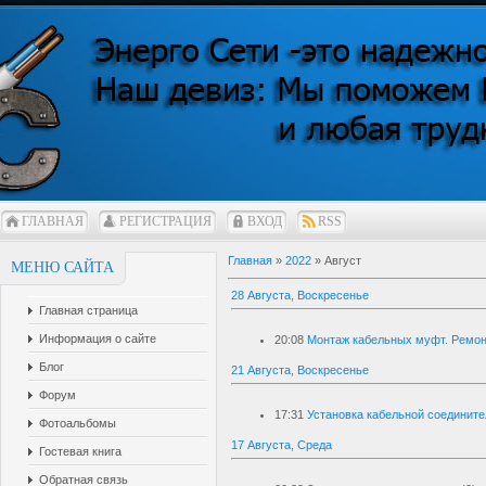
ГЛАВНАЯ
РЕГИСТРАЦИЯ
ВХОД
RSS
Главная
»
2022
»
Август
МЕНЮ САЙТА
28 Августа, Воскресенье
Главная страница
Информация о сайте
20:08
Монтаж кабельных муфт. Ремон
Блог
21 Августа, Воскресенье
Форум
17:31
Установка кабельной соединит
Фотоальбомы
17 Августа, Среда
Гостевая книга
Обратная связь