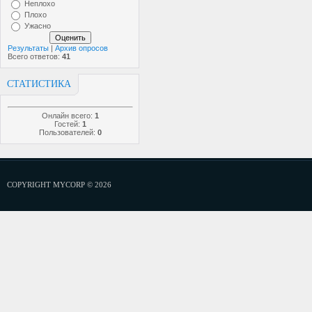
Неплохо
Плохо
Ужасно
Результаты
|
Архив опросов
Всего ответов:
41
СТАТИСТИКА
Онлайн всего:
1
Гостей:
1
Пользователей:
0
COPYRIGHT MYCORP © 2026