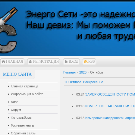
ГЛАВНАЯ
РЕГИСТРАЦИЯ
ВХОД
RSS
Главная
»
2020
»
Октябрь
МЕНЮ САЙТА
11 Октября, Воскресенье
Главная страница
Информация о сайте
03:24
ЗАМЕР ОСВЕЩЕННОСТИ ПО
Блог
03:18
ИЗМЕРЕНИЕ НАПРЯЖЕНИЯ П
Форум
Фотоальбомы
03:13
Измерение наведенного напряж
Гостевая книга
Обратная связь