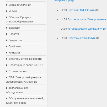
01 Февраля, Среда
Доска объявлений
14:59
Протяжка СИП Калуга
(0)
Услуги
Обогрев. Продажа
14:53
Протяжка сипа. Электромонтаж
электрооборудования
Вакансии
14:39
Установка/замена рлнд, ипу-10, п
Новости
14:33
Электромонтаж Калуга
(0)
Документы
Прайс-лист
Контакты
Электромонтажные работы
Слаботочные работы (ОПС)
Строительство
ЭТЛ. Электролаборатория.
Лаборотория. Измерение
Тепловизионное
обследование.
Обслуживание предприятий,
школ, дет. садов