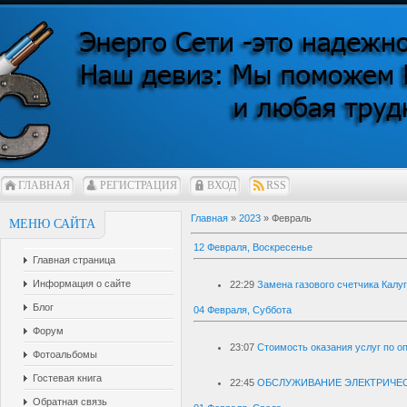
ГЛАВНАЯ
РЕГИСТРАЦИЯ
ВХОД
RSS
Главная
»
2023
»
Февраль
МЕНЮ САЙТА
12 Февраля, Воскресенье
Главная страница
Информация о сайте
22:29
Замена газового счетчика Калу
Блог
04 Февраля, Суббота
Форум
23:07
Стоимость оказания услуг по 
Фотоальбомы
Гостевая книга
22:45
ОБСЛУЖИВАНИЕ ЭЛЕКТРИЧЕС
Обратная связь