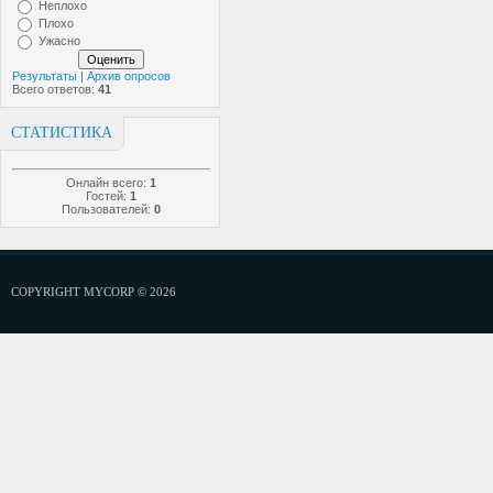
Неплохо
Плохо
Ужасно
Результаты
|
Архив опросов
Всего ответов:
41
СТАТИСТИКА
Онлайн всего:
1
Гостей:
1
Пользователей:
0
COPYRIGHT MYCORP © 2026