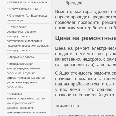
брендов.
Монтаж инженерных систем
Обслуживание ТП, КТП
Вызвать мастера удобно по
Отопление. Газ. Водопровод.
опроса проводит предварите
Канализация.
позволяет проводить ремон
поскольку мастер берет с со
Техническое
освидетельствование
Цена на ремонтны
электроустановок,
востановление паспорта и
продление сроков эксплуотации
Цена на ремонт электричес
электроустановок
среднем сегменте по рынк
Аварийные работы.
качественно, недорого, с за
(от производителя), а не на 
Воздушные линии
электропередач, уличное
Общая стоимость ремонта ск
освещение, создание
починки, связанной с типо
автоматизированных систем
управления наружным
нашим прайс-листом, и вы п
освещением
у вас дома – это дешево. 
позвонив в сервисный центр.
Создание
автоматизированных систем
коммерческого учета
НЕИСПРАВНОСТЬ
электроэнергии и их
документальное оформление
Замена индикатора температуры конфорки