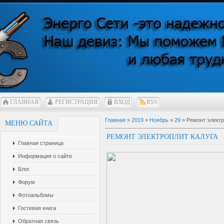
ГЛАВНАЯ
РЕГИСТРАЦИЯ
ВХОД
RSS
Главная
»
2019
»
Ноябрь
»
29
» Ремонт электр
МЕНЮ САЙТА
РЕМОНТ ЭЛЕКТРОПЛИТ КАЛУГА
Главная страница
Информация о сайте
Блог
Форум
Фотоальбомы
Гостевая книга
Обратная связь