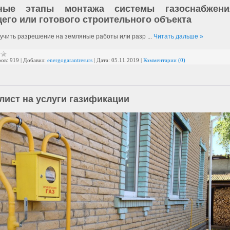
ные этапы монтажа системы газоснабжен
его или готового строительного объекта
учить разрешение на земляные работы или разр
...
Читать дальше »
ов:
919
|
Добавил:
energogarantresurs
|
Дата:
05.11.2019
|
Комментарии (0)
лист на услуги газификации