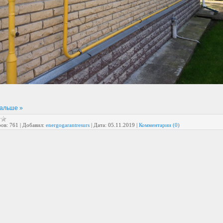
дальше »
ов:
761
|
Добавил:
energogarantresurs
|
Дата:
05.11.2019
|
Комментарии (0)