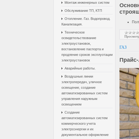
Монтаж инженерных систем
Основ
Обслуживание ТП, КТП
строящ
Отопление. Газ. Водопровод.
Пол
Канализация.
Техническое
Просмотр
освидетельствование
электроустановок,
ГАЗ
востановление паспорта и
продление сроков эксплуотации
Прайс-
электроустановок
Аварийные работы.
Воздушные линии
электропередач, уличное
освещение, создание
автоматизированных систем
управления наружным
освещением
Создание
автоматизированных систем
коммерческого учета
электроэнергии и их
документальное оформление