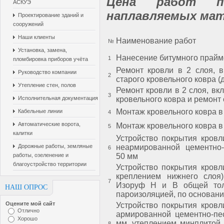
Цена работ п
АСКУЭ
наплавляемых ма
Проектирование зданий и
сооружений
Наши клиенты
Наименование работ
№
Установка, замена,
Нанесение битумного прай
1
пломбировка приборов учёта
Ремонт кровли в 2 слоя, в
Руководство компании
2
старого кровельного ковра (
Утепление стен, полов
Ремонт кровли в 2 слоя, вк
3
Исполнительная документация
кровельного ковра и ремонт
Монтаж кровельного ковра в
Кабельные линии
4
Автоматические ворота,
Монтаж кровельного ковра в
5
калитки
Устройство покрытия кровл
Дорожные работы, земляные
неармированной цементно-
6
работы, озеленение и
50 мм
благоустройство территории
Устройство покрытия кровл
креплением нижнего слоя)
7
Изоруф Н и В общей тол
НАШ ОПРОС
пароизоляцией, по основан
Оцените мой сайт
Устройство покрытия кровл
Отлично
армированной цементно-пе
Хорошо
мм, утеплением минплитой
8