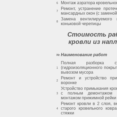
Монтаж аэратора кровельно
6
Ремонт, устранение протеч
7
мансардных окон (с заменой
Замена вентилируемого 
8
коньковой черепицы
Стоимость ра
кровли из нап
Наименование работ
№
Полная разборка су
(гидроизоляционного покрыт
1
вывозом мусора
Ремонт и устройство при
2
воронке
Устройство примыкания кро
с полным демонтажом 
3
монтажом прижимной рейки
Ремонт кровли в 2 слоя, 
старого кровельного ковр
4
стяжки