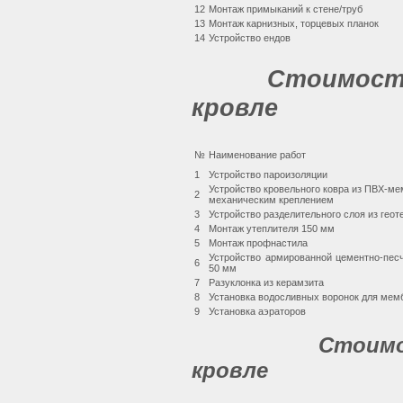
12
Монтаж примыканий к стене/труб
13
Монтаж карнизных, торцевых планок
14
Устройство ендов
Стоимост
кровле
№
Наименование работ
1
Устройство пароизоляции
Устройство кровельного ковра из ПВХ-м
2
механическим креплением
3
Устройство разделительного слоя из геот
4
Монтаж утеплителя 150 мм
5
Монтаж профнастила
Устройство армированной цементно-пес
6
50 мм
7
Разуклонка из керамзита
8
Установка водосливных воронок для мем
9
Установка аэраторов
Стоимо
кровле