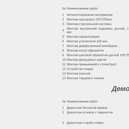
№
Наименование работ
1
Антисептирование материалов
2
Монтаж мауэрлата 150*150мм
3
Монтаж стропильной системы
Монтаж внутренней подшивки доской, 
4
мм
5
Монтаж пароизоляции
6
Монтаж утеплителя 150 мм.
7
Монтаж диффузионной мембраны
8
Монтаж контр обрешётки
9
Монтаж шаговой обрешётки доской 100*
10
Монтаж фальцевых картин
11
Монтаж примыканий к стене/труб
12
Устройство ендов
13
Монтаж коньков
14
Монтаж торцевых планок
Дем
№
Наименование работ
1
Демонтаж битумной кровли
2
Демонтаж отливов с парапетов
3
Демонтаж старой стяжки