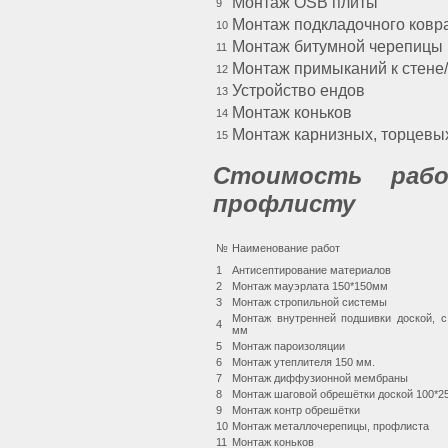
Монтаж OSB плиты
9
Монтаж подкладочного ковр
10
Монтаж битумной черепицы
11
Монтаж примыканий к стене/
12
Устройство ендов
13
Монтаж коньков
14
Монтаж карнизных, торцевы
15
Стоимость рабо
профлисту
№
Наименование работ
1
Антисептирование материалов
2
Монтаж мауэрлата 150*150мм
3
Монтаж стропильной системы
Монтаж внутренней подшивки доской, 
4
мм
5
Монтаж пароизоляции
6
Монтаж утеплителя 150 мм.
7
Монтаж диффузионной мембраны
8
Монтаж шаговой обрешётки доской 100*
9
Монтаж контр обрешётки
10
Монтаж металлочерепицы, профлиста
11
Монтаж коньков