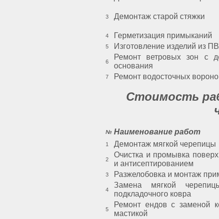
Демонтаж старой стяжки
3
Герметизация примыканий
4
Изготовление изделий из П
5
Ремонт ветровых зон с д
6
основания
Ремонт водосточных вороно
7
Стоимость ра
Наименование работ
№
Демонтаж мягкой черепицы
1
Очистка и промывка поверх
2
и антисептированием
Разжелобовка и монтаж при
3
Замена мягкой черепиц
4
подкладочного ковра
Ремонт ендов с заменой к
5
мастикой