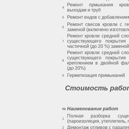
Ремонт прмыкания кро
4
выходам и труб
Ремонт ендов с добавление
5
Ремонт свесов кровли с ге
6
заменой (включено изготовл
Ремонт кровли средней сло
существующего покрытия
7
частичной (до 20 %) замено
Ремонт кровли средней сло
существующего покрытия
8
креплением в двойной фал
(до 20%)
Герметизация примыканий
9
Стоимость работ
Наименование работ
№
Полная разборка суще
1
(пароизоляция, утеплитель, г
Демонтаж отливов с парапе
2