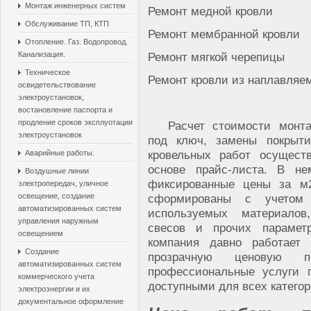
Монтаж инженерных систем
Ремонт медной кровли
Обслуживание ТП, КТП
Ремонт мембранной кровли
Отопление. Газ. Водопровод.
Канализация.
Ремонт мягкой черепицы
Техническое
Ремонт кровли из наплавляе
освидетельствование
электроустановок,
востановление паспорта и
продление сроков эксплуотации
Расчет стоимости монт
электроустановок
под ключ, замены покрыт
кровельных работ осущест
Аварийные работы.
основе прайс-листа. В не
Воздушные линии
фиксированные цены за м2
электропередач, уличное
освещение, создание
сформированы с учетом 
автоматизированных систем
используемых материалов
управления наружным
свесов и прочих парамет
освещением
компания давно работает
Создание
прозрачную ценовую п
автоматизированных систем
профессиональные услуги п
коммерческого учета
доступными для всех категор
электроэнергии и их
документальное оформление