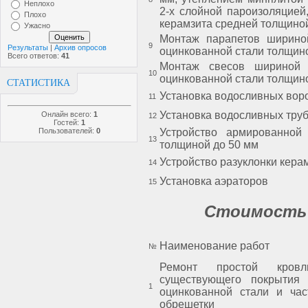
Неплохо
2-х слойной пароизоляцией,
Плохо
керамзита средней толщино
Ужасно
Монтаж парапетов ширино
9
Результаты
|
Архив опросов
оцинкованной стали толщино
Всего ответов:
41
Монтаж свесов шириной 
10
оцинкованной стали толщино
СТАТИСТИКА
Установка водосливных вор
11
Установка водосливных тру
Онлайн всего:
1
12
Гостей:
1
Пользователей:
0
Устройство армированной 
13
толщиной до 50 мм
Устройство разуклонки кера
14
Установка аэраторов
15
Стоимость 
Наименование работ
№
Ремонт простой кров
существующего покрытия 
1
оцинкованной стали и час
обрешетки