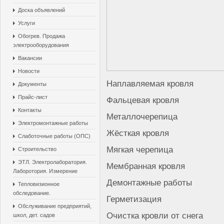
Доска объявлений
Услуги
Обогрев. Продажа
электрооборудования
Вакансии
Новости
Наплавляемая кровля
Документы
Прайс-лист
Фальцевая кровля
Контакты
Металлочерепица
Электромонтажные работы
Жёсткая кровля
Слаботочные работы (ОПС)
Мягкая черепица
Строительство
ЭТЛ. Электролаборатория.
Мембранная кровля
Лаборотория. Измерение
Демонтажные работы
Тепловизионное
обследование.
Герметизация
Обслуживание предприятий,
Очистка кровли от снега
школ, дет. садов