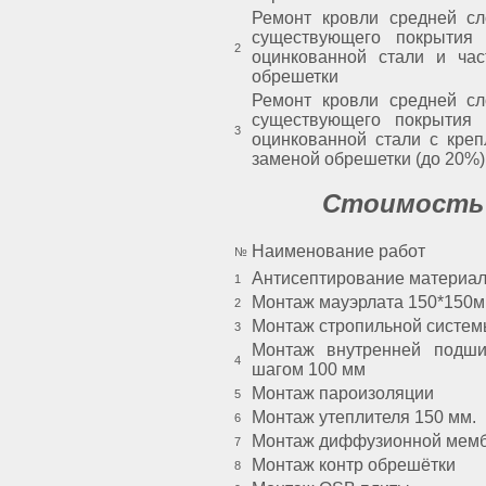
Ремонт кровли средней сл
существующего покрытия 
2
оцинкованной стали и час
обрешетки
Ремонт кровли средней сл
существующего покрытия 
3
оцинкованной стали с кре
заменой обрешетки (до 20%)
Стоимость 
Наименование работ
№
Антисептирование материа
1
Монтаж мауэрлата 150*150
2
Монтаж стропильной систе
3
Монтаж внутренней подши
4
шагом 100 мм
Монтаж пароизоляции
5
Монтаж утеплителя 150 мм.
6
Монтаж диффузионной мем
7
Монтаж контр обрешётки
8