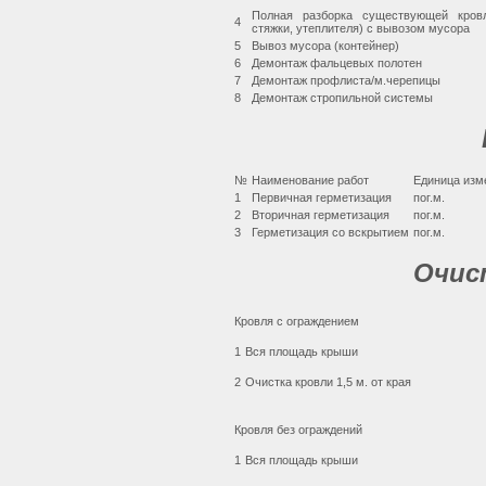
Полная разборка существующей кровли
4
стяжки, утеплителя) с вывозом мусора
5
Вывоз мусора (контейнер)
6
Демонтаж фальцевых полотен
7
Демонтаж профлиста/м.черепицы
8
Демонтаж стропильной системы
№
Наименование работ
Единица изм
1
Первичная герметизация
пог.м.
2
Вторичная герметизация
пог.м.
3
Герметизация со вскрытием
пог.м.
Очис
Кровля с ограждением
1
Вся площадь крыши
2
Очистка кровли 1,5 м. от края
Кровля без ограждений
1
Вся площадь крыши