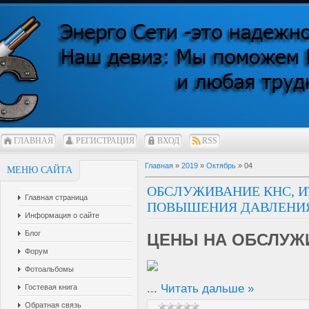
ГЛАВНАЯ
РЕГИСТРАЦИЯ
ВХОД
RSS
Главная
»
2019
»
Октябрь
»
04
МЕНЮ САЙТА
ОБСЛУЖИВАНИЕ КНС, И
Главная страница
ПОВЫШЕНИЯ ДАВЛЕНИ
Информация о сайте
Блог
ЦЕНЫ НА ОБСЛУЖ
Форум
Фотоальбомы
...
Читать дальше »
Гостевая книга
Обратная связь