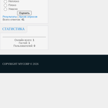
Неплохо
Плохо
Ужасно
Результаты
|
Архив опросов
Всего ответов:
41
СТАТИСТИКА
Онлайн всего:
1
Гостей:
1
Пользователей:
0
COPYRIGHT MYCORP © 2026