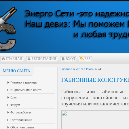
ГЛАВНАЯ
РЕГИСТРАЦИЯ
ВХОД
RSS
Главная
»
2019
»
Июль
»
24
МЕНЮ САЙТА
ГАБИОННЫЕ КОНСТРУК
Главная страница
Информация о сайте
Габионы или габионные 
сооружения, контейнеры и
Блог
кручения или металлического
Форум
Фотоальбомы
Гостевая книга
Обратная связь