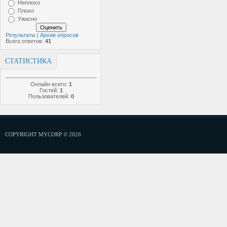
Неплохо
Плохо
Ужасно
Результаты
|
Архив опросов
Всего ответов:
41
СТАТИСТИКА
Онлайн всего:
1
Гостей:
1
Пользователей:
0
COPYRIGHT MYCORP © 2026