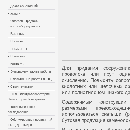
Доска объявлений
Услуги
Обогрев. Продажа
электрооборудования
Вакансии
Новости
Документы
Прайс-лист
Контакты
Для придания сооружени
Электромонтажные работы
проволока или прут оцин
Слаботочные работы (ОПС)
окислению. Повысить сопро
кислотных или щелочных ср
Строительство
или полиэтиленом низкого д
ЭТЛ. Электролаборатория.
Лаборотория. Измерение
Содержимым конструкции
Тепловизионное
размерами превосходя
обследование.
использоваться окатыши (
бутовая продукция каменоло
Обслуживание предприятий,
школ, дет. садов
Изготавливаются габионы в 