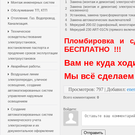
1
Замена (монтаж и демонтаж) электросчёт
Монтаж инженерных систем
Замена (монтаж и демонтаж) электросч
2
Обслуживание ТП, КТП
косвенного)
3
Установка, замена трансформаторов тока 
Отопление. Газ. Водопровод.
4
Замена автоматических выключателей
Канализация.
5
Меркурий 200.02 (однофазный, многотар
6
Меркурий 230 ART-01CN (прямого включе
Техническое
освидетельствование
Пломбировка и с
электроустановок,
БЕСПЛАТНО !!!
востановление паспорта и
продление сроков эксплуотации
электроустановок
Вам не куда ходи
Аварийные работы.
Мы всё сделаем 
Воздушные линии
электропередач, уличное
освещение, создание
Просмотров
:
797
|
Добавил
:
ener
автоматизированных систем
управления наружным
Всего комментариев
:
0
освещением
Создание
Войдите:
автоматизированных систем
коммерческого учета
электроэнергии и их
документальное оформление
Отправить