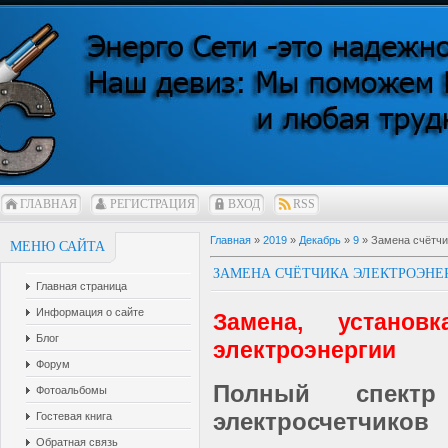
ГЛАВНАЯ
РЕГИСТРАЦИЯ
ВХОД
RSS
Главная
»
2019
»
Декабрь
»
9
» Замена счётчи
МЕНЮ САЙТА
ЗАМЕНА СЧЁТЧИКА ЭЛЕКТРОЭНЕ
Главная страница
Информация о сайте
Замена, установ
Блог
электроэнергии
Форум
Полный спектр
Фотоальбомы
электросчетчиков
Гостевая книга
Обратная связь