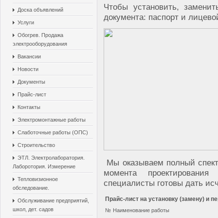
Чтобы установить, заменит
Доска объявлений
документа: паспорт и лицевой
Услуги
Обогрев. Продажа
электрооборудования
Вакансии
Новости
Документы
Прайс-лист
Контакты
Электромонтажные работы
Слаботочные работы (ОПС)
Строительство
ЭТЛ. Электролаборатория.
Мы оказываем полный спектр
Лаборотория. Измерение
момента проектировани
Тепловизионное
специалисты готовы дать ис
обследование.
Прайс-лист на установку (замену) и 
Обслуживание предприятий,
школ, дет. садов
№
Наименование работы