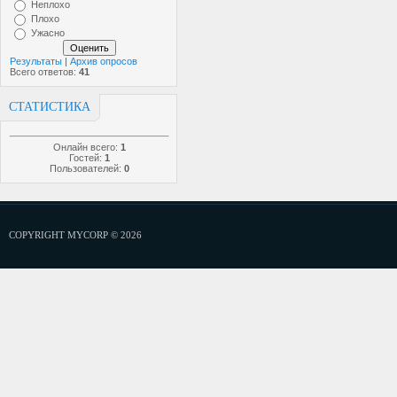
Неплохо
Плохо
Ужасно
Результаты
|
Архив опросов
Всего ответов:
41
СТАТИСТИКА
Онлайн всего:
1
Гостей:
1
Пользователей:
0
COPYRIGHT MYCORP © 2026