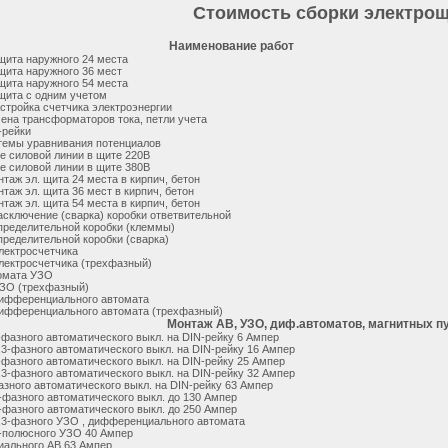
Стоимость сборки электро
Наименование работ
щита наружного 24 места
щита наружного 36 мест
щита наружного 54 места
щита с одним учетом
стройка счетчика электроэнергии
ена трансформаторов тока, петли учета
-рейки
темы уравнивания потенциалов
е силовой линии в щите 220В
е силовой линии в щите 380В
нтаж эл. щита 24 места в кирпич, бетон
нтаж эл. щита 36 мест в кирпич, бетон
нтаж эл. щита 54 места в кирпич, бетон
асключение (сварка) коробки ответвительной
пределительной коробки (клеммы)
ределительной коробки (сварка)
лектросчетчика
лектросчетчика (трехфазный)
омата УЗО
УЗО (трехфазный)
дифференциального автомата
дифференциального автомата (трехфазный)
Монтаж АВ, УЗО, диф.автоматов, магнитных п
-фазного автоматического выкл. на DIN-рейку 6 Ампер
,3-фазного автоматического выкл. на DIN-рейку 16 Ампер
-фазного автоматического выкл. на DIN-рейку 25 Ампер
,3-фазного автоматического выкл. на DIN-рейку 32 Ампер
зного автоматического выкл. на DIN-рейку 63 Ампер
-фазного автоматического выкл. до 130 Ампер
-фазного автоматического выкл. до 250 Ампер
,3-фазного УЗО , дифференциального автомата
4-полюсного УЗО 40 Ампер
ального АВ 63 Ампер