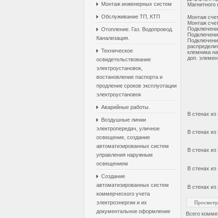
Монтаж инженерных систем
Магнитного 
Обслуживание ТП, КТП
Монтаж счет
Монтаж счет
Подключени
Отопление. Газ. Водопровод.
Подключение
Канализация.
Подключение
распределит
Техническое
клемника на
доп. элемен
освидетельствование
электроустановок,
востановление паспорта и
продление сроков эксплуотации
электроустановок
Аварийные работы.
В стенах из
Воздушные линии
электропередач, уличное
В стенах из
освещение, создание
автоматизированных систем
В стенах из
управления наружным
освещением
В стенах из
Создание
автоматизированных систем
В стенах из
коммерческого учета
электроэнергии и их
Просмотр
документальное оформление
Всего комме