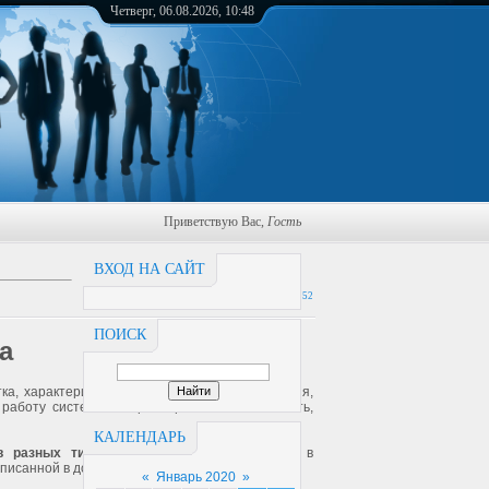
Четверг, 06.08.2026, 10:48
Приветствую Вас
,
Гость
ВХОД НА САЙТ
21:52
ПОИСК
а
ка, характеристик подключаемого оборудования,
работу системы и гарантировать безопасность,
КАЛЕНДАРЬ
 разных типов.
Все работы выполняются в
писанной в договоре гарантией.
«
Январь 2020
»