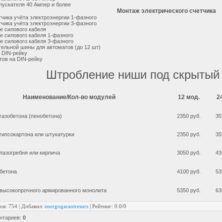
пускателя 40 Ампер и более
Монтаж электрического счетчика
чика учёта электроэнергии 1-фазного
чика учёта электроэнергии 3-фазного
е силового кабеля
 силового кабеля 1-фазного
 силового кабеля 3-фазного
ельной шины для автоматов (до 12 шт)
 DIN-рейку
тов на DIN-рейку
Штробление ниши под скрытый
Наименование/Кол-во модулей
12 мод.
2
 газобетона (пенобетона)
2350 руб.
35
 гипсокартона или штукатурки
2350 руб.
35
 пазогребня или кирпича
3050 руб.
43
 бетона
4100 руб.
53
 высокопрочного армированного монолита
5350 руб.
63
ов
:
754
|
Добавил
:
energogarantresurs
|
Рейтинг
:
0.0
/
0
нтариев
:
0