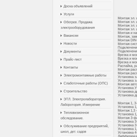
Доска объявлений
Услуги
Монтаж эл. 
Монтаж эл. 
Обогрев. Продажа
Монтаж эл. 
электрооборудования
Монтаж эл. 
Монтаж и на
Вакансии
Монтаж, зам
Монтаж DIN
Новости
Монтаж сис
Подключени
Подключени
Документы
Врезка и мо
Врезка и мо
Прайс-лист
Врезка и мо
Распайка, р
Контакты
Монтаж рас
Монтаж расп
Электромонтажные работы
Установка э
Установка э
Слаботочные работы (ОПС)
Монтаж авт
Установка 
Строительство
Установка 
Установка 
ЭТЛ. Электролаборатория.
Монтаж 1, 3
Лаборотория. Измерение
Установка 1
Монтаж 1,3 
Тепловизионное
Установка 1
Монтаж 3-фа
обследование.
Установка 3
Установка 3
Обслуживание предприятий,
Установка 1
школ, дет. садов
Установка 
Дифференци