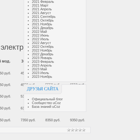
2021 Февраль
шт
от 1300
2021 Март
2021 Апрель
шт
от 1200
2021 Август
шт
от 2200
2021 Сентябрь
шт
450
2021 Октябрь
шт
550
2021 Ноябрь
шт
790
2021 Декабрь
шт
180
2022 Май
шт
50
2022 Июнь
шт
180
2022 Июль
2022 Август
 электрощит
2022 Октябрь
2022 Ноябрь
2022 Декабрь
2023 Январь
4 мод.
36 мод.
48 мод.
54 мод.
2023 Февраль
2023 Апрель
2023 Май
2023 Июль
50 руб.
4550 руб.
5550 руб.
6550 руб.
2023 Ноябрь
50 руб.
4550 руб.
5550 руб.
6550 руб.
ДРУЗЬЯ САЙТА
50 руб.
5350 руб.
6350 руб.
7350 руб.
Официальный блог
Сообщество uCoz
База знаний uCoz
50 руб.
6350 руб.
7350 руб.
8350 руб.
50 руб.
7350 руб.
8350 руб.
9350 руб.