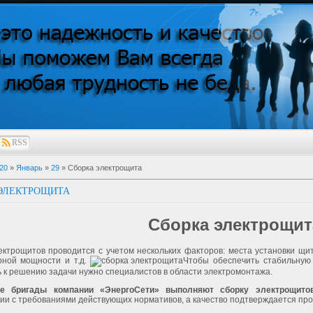
RSS
20
»
Январь
»
29
» Сборка электрощита
 ЭЛЕКТРОЩИТА
Сборка электрощит
ектрощитов проводится с учетом нескольких факторов: места установки щит
рной мощности и т.д.
Чтобы обеспечить стабильную 
 к решению задачи нужно специалистов в области электромонтажа.
е бригады компании «ЭнергоСети» выполняют сборку электрощитов
ии с требованиями действующих нормативов, а качество подтверждается про