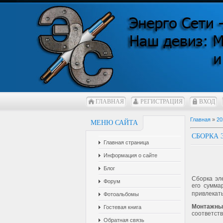
ГЛАВНАЯ
РЕГИСТРАЦИЯ
ВХОД
Главная
»
20
МЕНЮ САЙТА
СБОРКА
Главная страница
Информация о сайте
Блог
Сборка эл
Форум
его сумма
привлекать
Фотоальбомы
Монтажны
Гостевая книга
соответств
Обратная связь