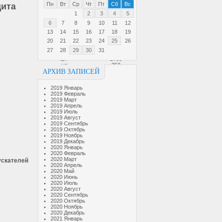
Пн
Вт
Ср
Чт
Пт
Сб
Вс
щита
1
2
3
4
5
Ед. изм.
Цена/руб.
6
7
8
9
10
11
12
шт
2500
13
14
15
16
17
18
19
шт
3800
20
21
22
23
24
25
26
шт
8000
шт
от 3400
27
28
29
30
31
шт
1100
шт
2700
шт
250
АРХИВ ЗАПИСЕЙ
шт
от 9400
шт
630
шт
1500
2019 Январь
шт
от 5500
2019 Февраль
шт
от 8000
2019 Март
шт
от 15000
2019 Апрель
шт
от 1500
2019 Июль
шт
1500
2019 Август
шт
2500
2019 Сентябрь
шт
1000
2019 Октябрь
шт
1700
2019 Ноябрь
шт
300
2019 Декабрь
шт
500
2020 Январь
шт
350
2020 Февраль
шт
500
2020 Март
ускателей
2020 Апрель
шт
100-1500
2020 Май
шт
90-160
2020 Июнь
шт
110-180
2020 Июль
шт
180-190
2020 Август
шт
200
2020 Сентябрь
шт
1250
2020 Октябрь
шт
1710
2020 Ноябрь
шт
450
2020 Декабрь
шт
790
2021 Январь
шт
890