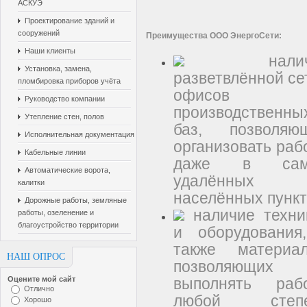
АСКУЭ
Проектирование зданий и
сооружений
Преимущества ООО ЭнергоСети:
Наши клиенты
налич
Установка, замена,
разветвлённой се
пломбировка приборов учёта
офисов
Руководство компании
производственны
Утепление стен, полов
баз, позволяю
Исполнительная документация
организовать раб
Кабельные линии
даже в сам
Автоматические ворота,
удалённых
калитки
населённых пункт
Дорожные работы, земляные
наличие техни
работы, озеленение и
благоустройство территории
и оборудования
также материал
НАШ ОПРОС
позволяющих
выполнять раб
Оцените мой сайт
Отлично
любой степе
Хорошо