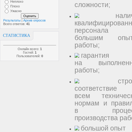
Неплохо
сложности;
Плохо
Ужасно
налич
Результаты
|
Архив опросов
квалифицированн
Всего ответов:
41
персонала
СТАТИСТИКА
большим опы
работы;
Онлайн всего:
1
Гостей:
1
гарантия
Пользователей:
0
на выполнен
работы;
строг
соответствие
всем техничес
нормам и прави
в процес
производства раб
большой опыт