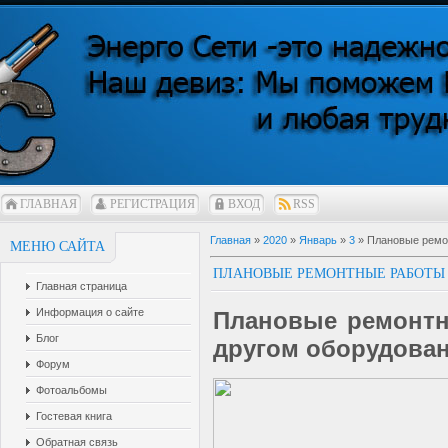
ГЛАВНАЯ
РЕГИСТРАЦИЯ
ВХОД
RSS
Главная
»
2020
»
Январь
»
3
» Плановые ремон
МЕНЮ САЙТА
ПЛАНОВЫЕ РЕМОНТНЫЕ РАБОТЫ Н
Главная страница
Информация о сайте
Плановые ремонтн
Блог
другом оборудова
Форум
Фотоальбомы
Гостевая книга
Обратная связь