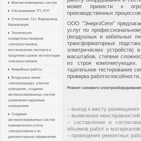
Монтаж инженерных систем
может привести к огр
Обслуживание ТП, КТП
производственных процессов
Отопление. Газ. Водопровод.
ООО "ЭнергоСети" предлага
Канализация.
услуг по профессиональном
Техническое
(воздушных и кабельных ли
освидетельствование
трансформаторных подстан
электроустановок,
электрических устройств) 
востановление паспорта и
масштабов, степени сложно
продление сроков эксплуотации
электроустановок
из строя комплектующих.
тщательное тестирование се
Аварийные работы.
проверка работоспособности,
Воздушные линии
электропередач, уличное
Ремонт силового электрооборудования
освещение, создание
автоматизированных систем
управления наружным
освещением
– выезд к месту размещения
Создание
– выявления неисправностей 
автоматизированных систем
– составление и согласова
коммерческого учета
объемов работ и материалов
электроэнергии и их
– проведение ремонтных рабо
документальное оформление