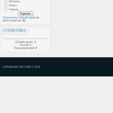
Неплохо
Плохо
Ужасно
Результаты
|
Архив опросов
Всего ответов:
41
СТАТИСТИКА
Онлайн всего:
1
Гостей:
1
Пользователей:
0
COPYRIGHT MYCORP © 2026