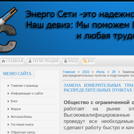
ГЛАВНАЯ
РЕГИСТРАЦИЯ
ВХОД
RSS
Главная
»
2022
»
Июль
»
28
» Замена 
МЕНЮ САЙТА
распределительных пунктах и подстанциях п
ЗАМЕНА ИЗМЕРИТЕЛЬНЫХ ТРА
Главная страница
РАСПРЕДЕЛИТЕЛЬНЫХ ПУНКТАХ 
Информация о сайте
Блог
Общество с ограниченной 
работает на рынке эл
Форум
Высококвалифицированные 
Фотоальбомы
проведут все необходимые
Гостевая книга
сделают работу быстро и кач
Обратная связь