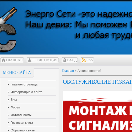
ГЛАВНАЯ
РЕГИСТРАЦИЯ
ВХОД
RSS
Главная
»
Архив новостей
МЕНЮ САЙТА
ОБСЛУЖИВАНИЕ ПОЖАР
Главная страница
Информация о сайте
Блог
Форум
Фотоальбомы
Гостевая книга
Обратная связь