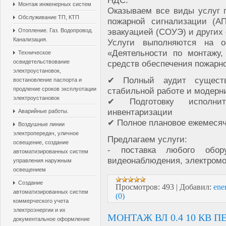
Монтаж инженерных систем
Оказываем все виды услуг 
Обслуживание ТП, КТП
пожарной сигнализации (А
эвакуацией (СОУЭ) и других 
Отопление. Газ. Водопровод.
Канализация.
Услуги выполняются на о
«Деятельности по монтажу
Техническое
средств обеспечения пожарн
освидетельствование
электроустановок,
✔ Полный аудит сущест
востановление паспорта и
стабильной работе и модерн
продление сроков эксплуотации
электроустановок
✔ Подготовку исполнит
инвентаризации
Аварийные работы.
✔ Полное плановое ежемесяч
Воздушные линии
электропередач, уличное
Предлагаем услуги:
освещение, создание
- поставка любого обо
автоматизированных систем
видеонаблюдения, электромо
управления наружным
освещением
Создание
Просмотров:
493
|
Добавил:
ene
автоматизированных систем
(0)
коммерческого учета
электроэнергии и их
МОНТАЖ ВЛ 0.4 10 КВ 
документальное оформление