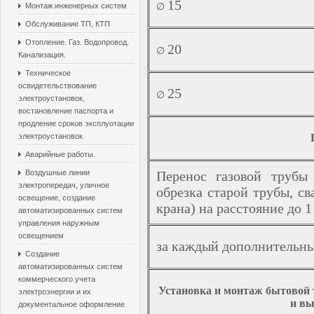
15
Монтаж инженерных систем
∅
Обслуживание ТП, КТП
Отопление. Газ. Водопровод.
20
∅
Канализация.
Техническое
освидетельствование
25
∅
электроустановок,
востановление паспорта и
продление сроков эксплуотации
электроустановок
Аварийные работы.
Воздушные линии
Перенос газовой трубы
электропередач, уличное
обрезка старой трубы, св
освещение, создание
крана) на расстояние до 1
автоматизированных систем
управления наружным
освещением
за каждый дополнительны
Создание
автоматизированных систем
коммерческого учета
Установка и монтаж бытовой т
электроэнергии и их
и в
документальное оформление