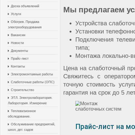
Доска объявлений
Мы предлагаем ус
Услуги
Устройства слаботоч
Обогрев. Продажа
электрооборудования
Установки телефонно
Вакансии
Подключения телевид
Новости
типа;
Документы
Монтажа локально-в
Прайс-лист
Контакты
Цена на слаботочный прое
Электромонтажные работы
Свяжитесь с операторо
Слаботочные работы (ОПС)
точную стоимость услуг
Строительство
гарантия на срок до 5 лет
ЭТЛ. Электролаборатория.
Лаборотория. Измерение
Тепловизионное
обследование.
Прайс-лист на м
Обслуживание предприятий,
школ, дет. садов