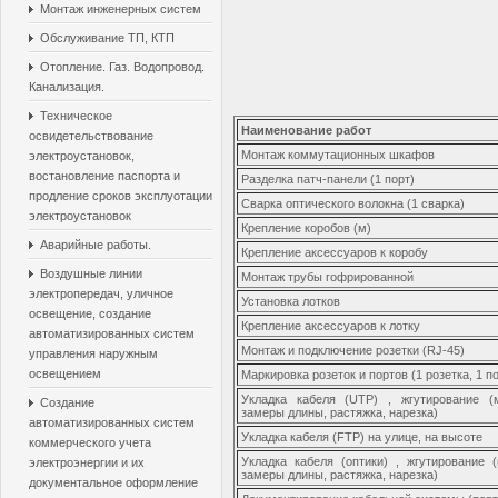
Монтаж инженерных систем
Обслуживание ТП, КТП
Отопление. Газ. Водопровод.
Канализация.
Техническое
Наименование работ
освидетельствование
Монтаж коммутационных шкафов
электроустановок,
востановление паспорта и
Разделка патч-панели (1 порт)
продление сроков эксплуотации
Сварка оптического волокна (1 сварка)
электроустановок
Крепление коробов (м)
Аварийные работы.
Крепление аксессуаров к коробу
Воздушные линии
Монтаж трубы гофрированной
электропередач, уличное
Установка лотков
освещение, создание
Крепление аксессуаров к лотку
автоматизированных систем
Монтаж и подключение розетки (RJ-45)
управления наружным
освещением
Маркировка розеток и портов (1 розетка, 1 п
Укладка кабеля (UTP) , жгутирование (м
Создание
замеры длины, растяжка, нарезка)
автоматизированных систем
Укладка кабеля (FTP) на улице, на высоте
коммерческого учета
Укладка кабеля (оптики) , жгутирование 
электроэнергии и их
замеры длины, растяжка, нарезка)
документальное оформление