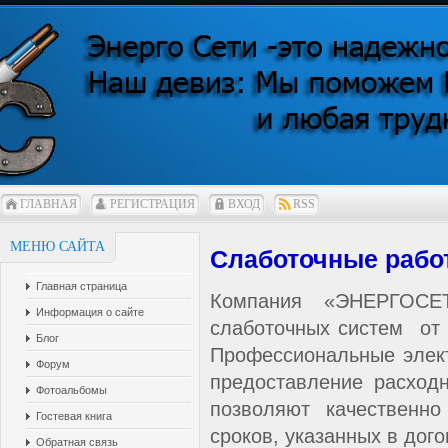
ГЛАВНАЯ
РЕГИСТРАЦИЯ
ВХОД
RSS
МЕНЮ САЙТА
Слаботочные рабо
Главная страница
Компания «ЭНЕРГОСЕТ
Информация о сайте
слаботочных систем от 
Блог
Профессиональные элект
Форум
предоставление расход
Фотоальбомы
позволяют качественн
Гостевая книга
сроков, указанных в дого
Обратная связь