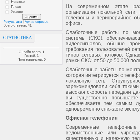
Неплохо
На современном этапе раз
Плохо
организации локальной сети,
Ужасно
телефоны и периферийное обо
Результаты
|
Архив опросов
офиса.
Всего ответов:
41
Слаботочные работы по мон
СТАТИСТИКА
системы (СКС), обеспечиваю
видеосигналов, обычно про
требования пользователей сет
Онлайн всего:
1
типов сетевых потоков. Одна
Гостей:
1
Пользователей:
0
рамки СКС: от 50 до 50.000 пол
Слаботочные работы по монта
которая интегрируется с телеф
локальную сеть. Структури
зарекомендовали себя такими 
высокая скорость передачи да
вы существенно повышаете 
обеспечиваете тем самым л
одновременно снижаете экспл
Офисная телефония
Современные телефонные
ведомственные или учрежде
качественную и надежную тел