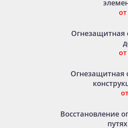
элеме
от
Огнезащитная 
д
от
Огнезащитная 
конструк
от
Восстановление о
путях